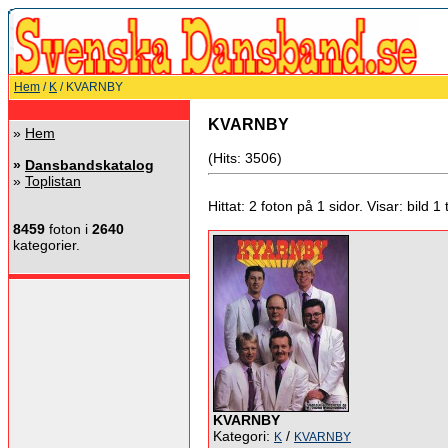
Hem
/
K
/ KVARNBY
KVARNBY
»
Hem
(Hits: 3506)
»
Dansbandskatalog
»
Toplistan
Hittat: 2 foton på 1 sidor. Visar: bild 1 ti
8459
foton i
2640
kategorier.
KVARNBY
Kategori:
/
K
KVARNBY