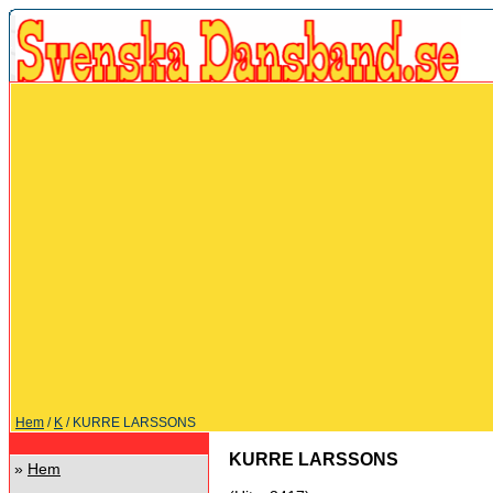
Hem
/
K
/ KURRE LARSSONS
KURRE LARSSONS
»
Hem