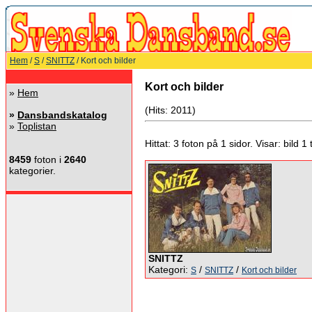
Hem
/
S
/
SNITTZ
/ Kort och bilder
Kort och bilder
»
Hem
(Hits: 2011)
»
Dansbandskatalog
»
Toplistan
Hittat: 3 foton på 1 sidor. Visar: bild 1 ti
8459
foton i
2640
kategorier.
SNITTZ
Kategori:
/
/
S
SNITTZ
Kort och bilder