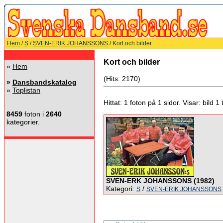
Hem
/
S
/
SVEN-ERIK JOHANSSONS
/ Kort och bilder
Kort och bilder
»
Hem
(Hits: 2170)
»
Dansbandskatalog
»
Toplistan
Hittat: 1 foton på 1 sidor. Visar: bild 1 ti
8459
foton i
2640
kategorier.
SVEN-ERK JOHANSSONS (1982)
Kategori:
/
S
SVEN-ERIK JOHANSSONS