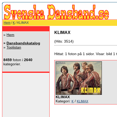
Hem
/
K
/ KLIMAX
KLIMAX
»
Hem
(Hits: 3514)
»
Dansbandskatalog
»
Toplistan
Hittat: 1 foton på 1 sidor. Visar: bild 1 ti
8459
foton i
2640
kategorier.
KLIMAX
Kategori:
/
K
KLIMAX