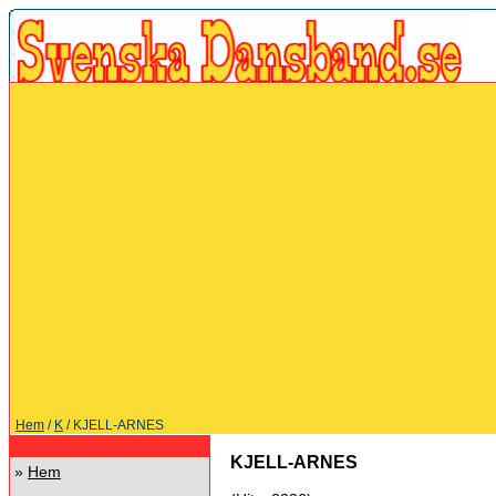
Hem
/
K
/ KJELL-ARNES
KJELL-ARNES
»
Hem