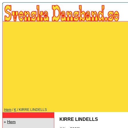
Hem
/
K
/ KIRRE LINDELLS
KIRRE LINDELLS
»
Hem