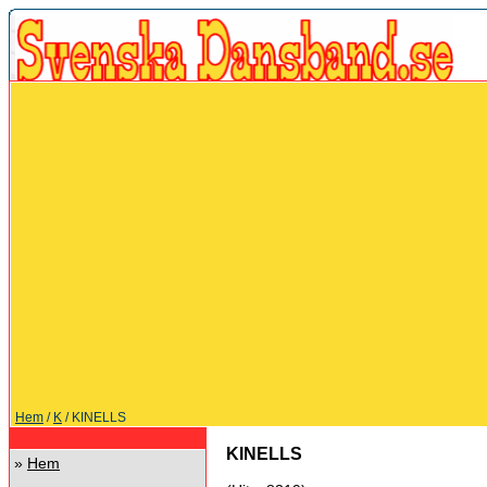
Hem
/
K
/ KINELLS
KINELLS
»
Hem