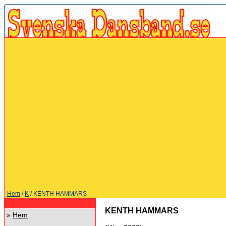
Hem
/
K
/ KENTH HAMMARS
KENTH HAMMARS
»
Hem