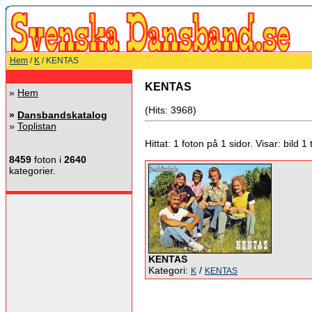
Hem
/
K
/ KENTAS
KENTAS
»
Hem
(Hits: 3968)
»
Dansbandskatalog
»
Toplistan
Hittat: 1 foton på 1 sidor. Visar: bild 1 ti
8459
foton i
2640
kategorier.
KENTAS
Kategori:
/
K
KENTAS