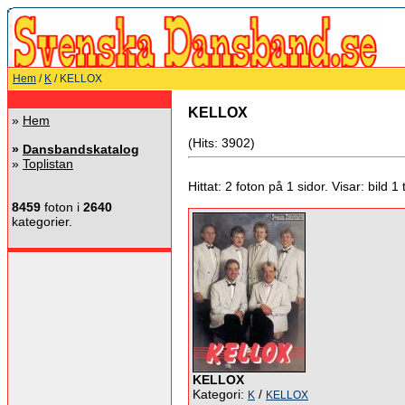
Hem
/
K
/ KELLOX
KELLOX
»
Hem
(Hits: 3902)
»
Dansbandskatalog
»
Toplistan
Hittat: 2 foton på 1 sidor. Visar: bild 1 ti
8459
foton i
2640
kategorier.
KELLOX
Kategori:
/
K
KELLOX