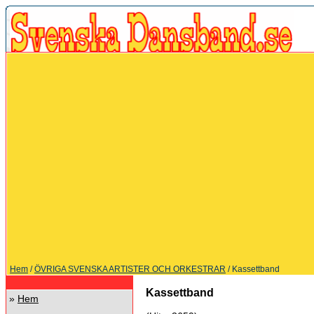
Hem
/
ÖVRIGA SVENSKA ARTISTER OCH ORKESTRAR
/ Kassettband
Kassettband
»
Hem