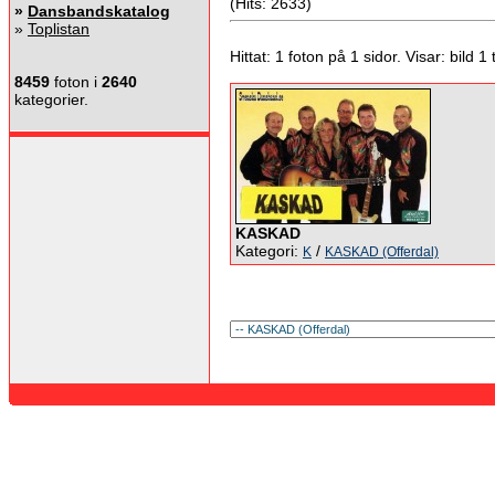
(Hits: 2633)
»
Dansbandskatalog
»
Toplistan
Hittat: 1 foton på 1 sidor. Visar: bild 1 ti
8459
foton i
2640
kategorier.
KASKAD
Kategori:
/
K
KASKAD (Offerdal)