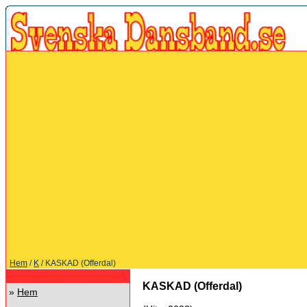
Hem
/
K
/ KASKAD (Offerdal)
KASKAD (Offerdal)
»
Hem