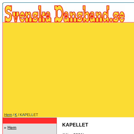
Hem
/
K
/ KAPELLET
KAPELLET
»
Hem