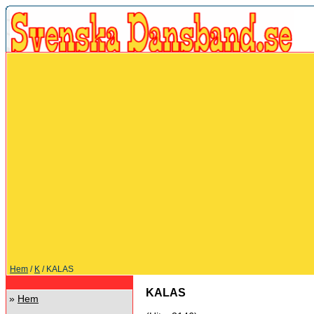
Hem
/
K
/ KALAS
KALAS
»
Hem