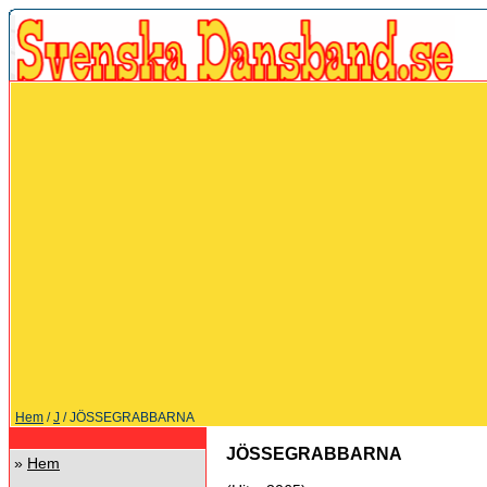
Hem
/
J
/ JÖSSEGRABBARNA
JÖSSEGRABBARNA
»
Hem