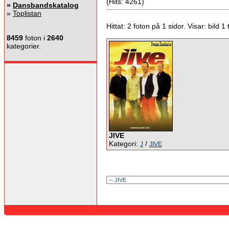
(Hits: 4261)
»
Dansbandskatalog
»
Toplistan
Hittat: 2 foton på 1 sidor. Visar: bild 1 ti
8459
foton i
2640
kategorier.
JIVE
Kategori:
/
J
JIVE