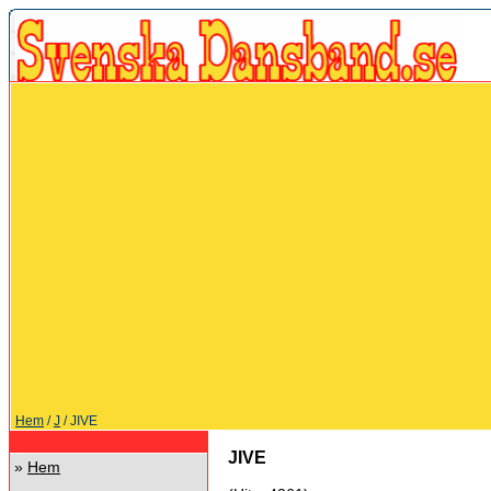
Hem
/
J
/ JIVE
JIVE
»
Hem