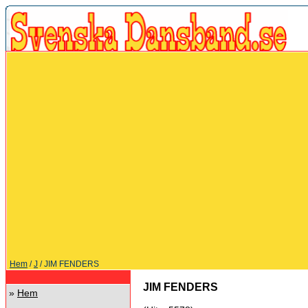
Hem
/
J
/ JIM FENDERS
JIM FENDERS
»
Hem