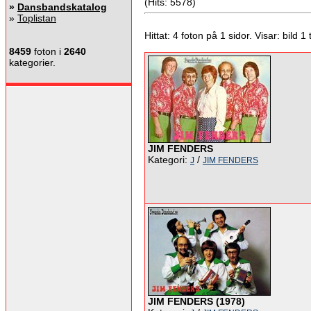
(Hits: 5578)
»
Dansbandskatalog
»
Toplistan
Hittat: 4 foton på 1 sidor. Visar: bild 1 ti
8459
foton i
2640
kategorier.
JIM FENDERS
Kategori:
/
J
JIM FENDERS
JIM FENDERS (1978)