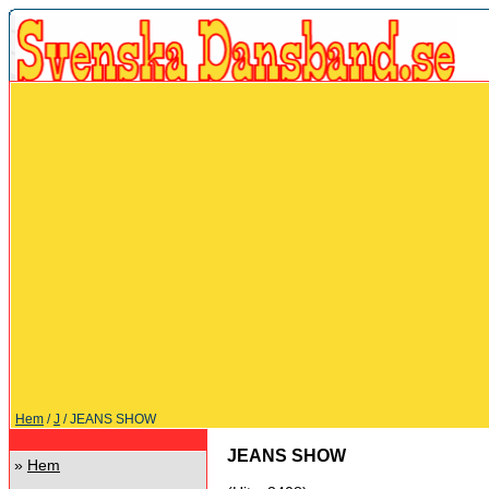
Hem
/
J
/ JEANS SHOW
JEANS SHOW
»
Hem