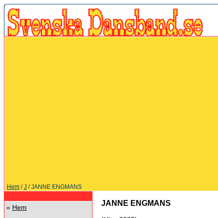
Hem
/
J
/ JANNE ENGMANS
JANNE ENGMANS
»
Hem