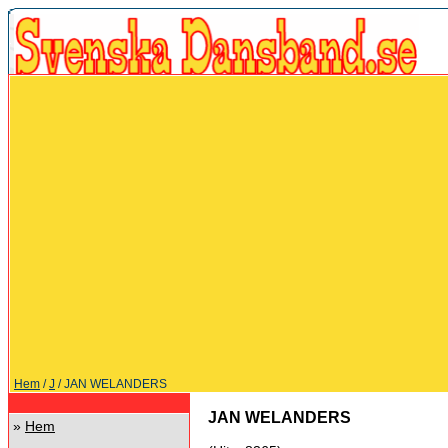
Hem
/
J
/ JAN WELANDERS
JAN WELANDERS
»
Hem