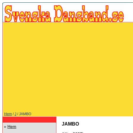
Hem
/
J
/ JAMBO
JAMBO
»
Hem