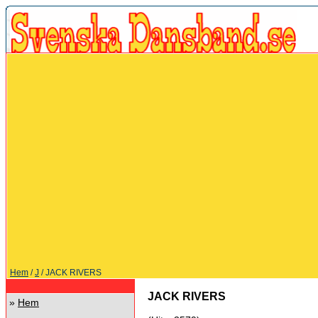
Hem
/
J
/ JACK RIVERS
JACK RIVERS
»
Hem