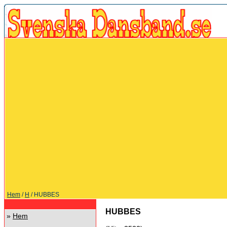
Hem
/
H
/ HUBBES
HUBBES
»
Hem