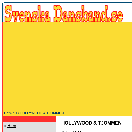
Hem
/
H
/ HOLLYWOOD & TJOMMEN
HOLLYWOOD & TJOMMEN
»
Hem