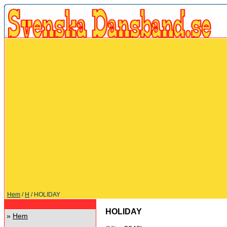
Hem
/
H
/ HOLIDAY
HOLIDAY
»
Hem