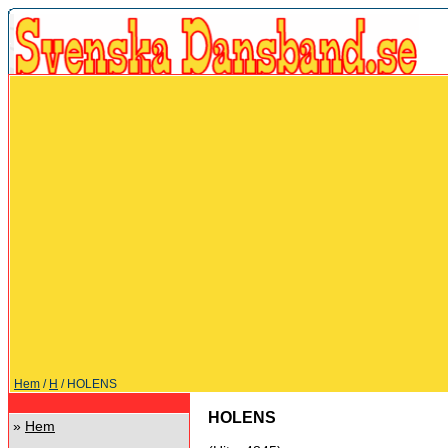
Hem
/
H
/ HOLENS
HOLENS
»
Hem