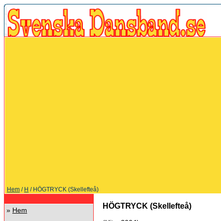
Hem
/
H
/ HÖGTRYCK (Skellefteå)
HÖGTRYCK (Skellefteå)
»
Hem