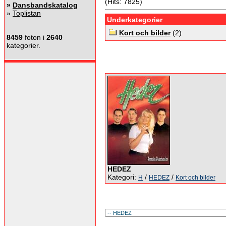
(Hits: 7825)
»
Dansbandskatalog
»
Toplistan
Underkategorier
Kort och bilder
(2)
8459
foton i
2640
kategorier.
HEDEZ
Kategori:
/
/
H
HEDEZ
Kort och bilder