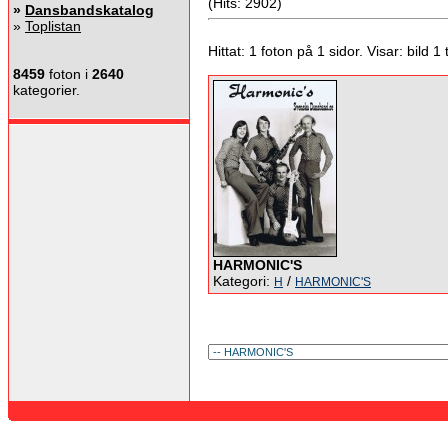
(Hits: 2902)
»
Dansbandskatalog
»
Toplistan
Hittat: 1 foton på 1 sidor. Visar: bild 1 ti
8459
foton i
2640
kategorier.
HARMONIC'S
Kategori:
/
H
HARMONIC'S