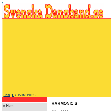
Hem
/
H
/ HARMONIC'S
HARMONIC'S
»
Hem