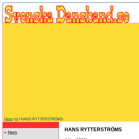
Hem
/
H
/ HANS RYTTERSTRÖMS
HANS RYTTERSTRÖMS
»
Hem