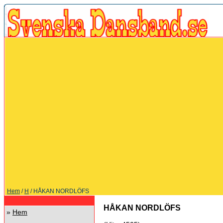
Hem
/
H
/ HÅKAN NORDLÖFS
HÅKAN NORDLÖFS
»
Hem