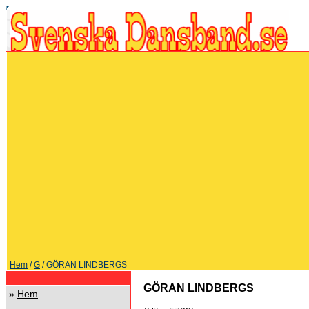
Hem
/
G
/ GÖRAN LINDBERGS
GÖRAN LINDBERGS
»
Hem