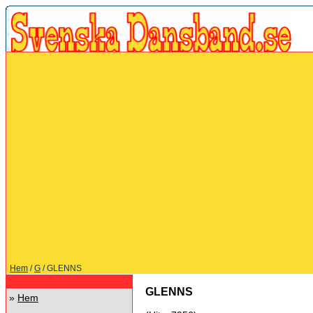
Hem
/
G
/ GLENNS
GLENNS
»
Hem