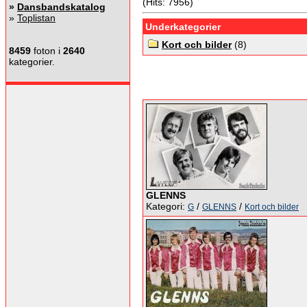
(Hits: 7956)
»
Dansbandskatalog
»
Toplistan
Underkategorier
Kort och bilder
(8)
8459
foton i
2640
kategorier.
GLENNS
Kategori:
/
/
G
GLENNS
Kort och bilder