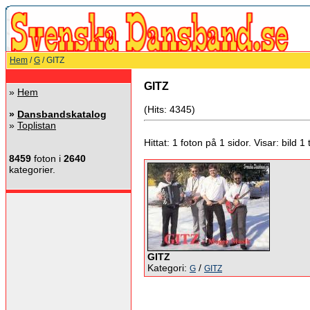
Hem
/
G
/ GITZ
GITZ
»
Hem
(Hits: 4345)
»
Dansbandskatalog
»
Toplistan
Hittat: 1 foton på 1 sidor. Visar: bild 1 ti
8459
foton i
2640
kategorier.
GITZ
Kategori:
/
G
GITZ