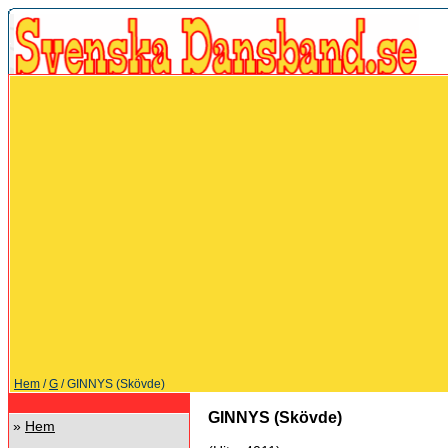
Hem
/
G
/ GINNYS (Skövde)
GINNYS (Skövde)
»
Hem