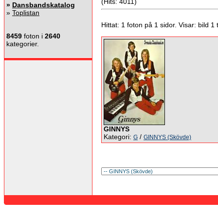
(Hits: 4011)
»
Dansbandskatalog
»
Toplistan
Hittat: 1 foton på 1 sidor. Visar: bild 1 ti
8459
foton i
2640
kategorier.
GINNYS
Kategori:
/
G
GINNYS (Skövde)