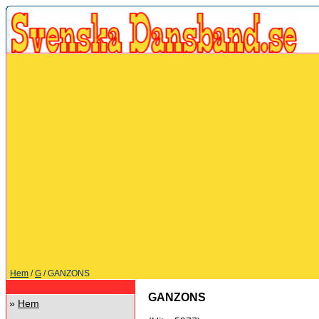
Hem
/
G
/ GANZONS
GANZONS
»
Hem