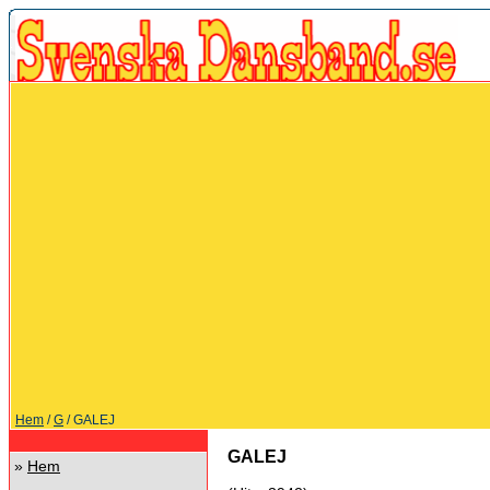
Hem
/
G
/ GALEJ
GALEJ
»
Hem