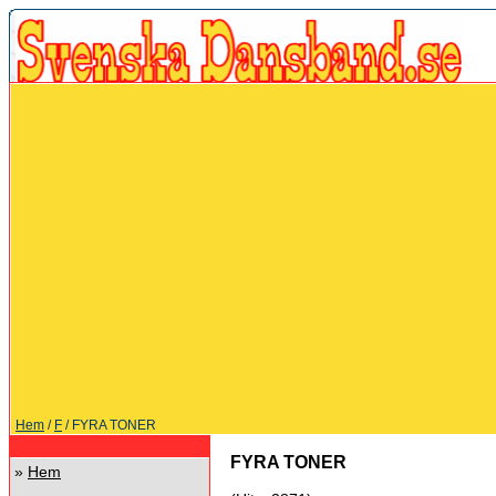
Hem
/
F
/ FYRA TONER
FYRA TONER
»
Hem