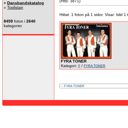
(Hits: 3871)
»
Dansbandskatalog
»
Toplistan
Hittat: 1 foton på 1 sidor. Visar: bild 1 ti
8459
foton i
2640
kategorier.
FYRA TONER
Kategori:
/
F
FYRA TONER