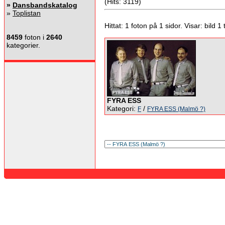
(Hits: 3119)
»
Dansbandskatalog
»
Toplistan
Hittat: 1 foton på 1 sidor. Visar: bild 1 ti
8459
foton i
2640
kategorier.
FYRA ESS
Kategori:
/
F
FYRA ESS (Malmö ?)