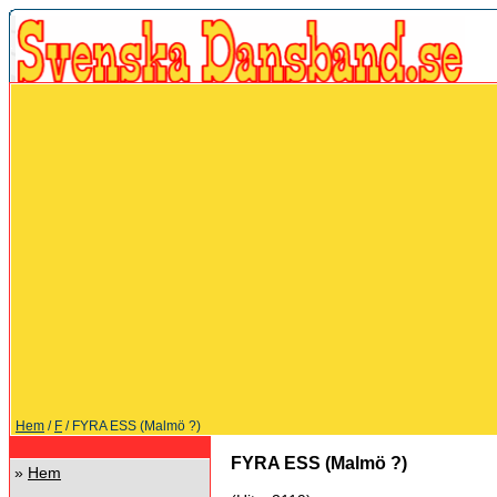
Hem
/
F
/ FYRA ESS (Malmö ?)
FYRA ESS (Malmö ?)
»
Hem