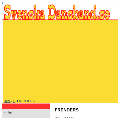
Hem
/
F
/ FRENDERS
FRENDERS
»
Hem