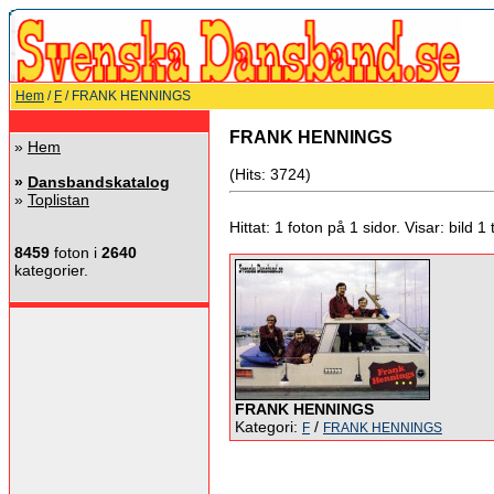
Hem
/
F
/ FRANK HENNINGS
FRANK HENNINGS
»
Hem
(Hits: 3724)
»
Dansbandskatalog
»
Toplistan
Hittat: 1 foton på 1 sidor. Visar: bild 1 ti
8459
foton i
2640
kategorier.
FRANK HENNINGS
Kategori:
/
F
FRANK HENNINGS