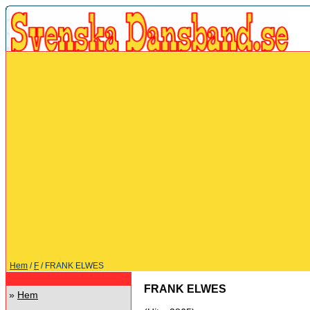
Hem
/
F
/ FRANK ELWES
FRANK ELWES
»
Hem