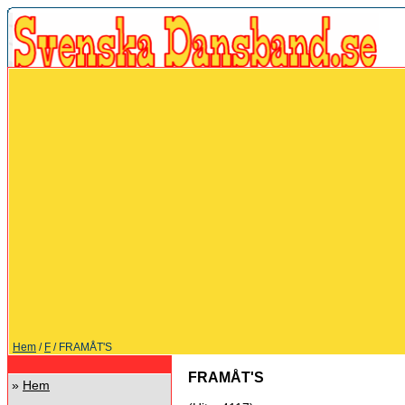
Hem
/
F
/ FRAMÅT'S
FRAMÅT'S
»
Hem