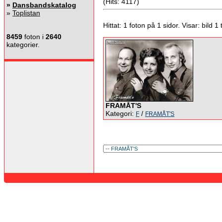
(Hits: 4117)
»
Dansbandskatalog
»
Toplistan
Hittat: 1 foton på 1 sidor. Visar: bild 1 ti
8459
foton i
2640
kategorier.
FRAMÅT'S
Kategori:
/
F
FRAMÅT'S