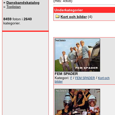
(Hits: 4908)
»
Dansbandskatalog
»
Toplistan
Underkategorier
Kort och bilder
(4)
8459
foton i
2640
kategorier.
FEM SPADER
Kategori:
/
/
F
FEM SPADER
Kort och
bilder