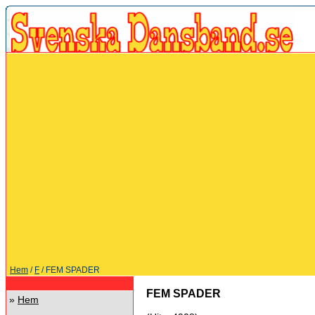
Hem
/
F
/ FEM SPADER
FEM SPADER
»
Hem