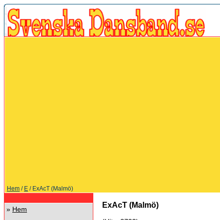
Hem
/
E
/ ExAcT (Malmö)
ExAcT (Malmö)
»
Hem