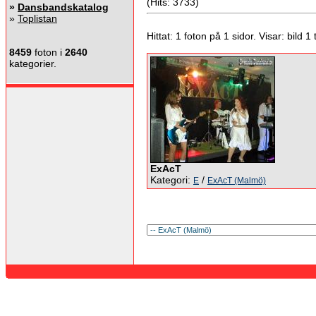
(Hits: 3733)
»
Dansbandskatalog
»
Toplistan
Hittat: 1 foton på 1 sidor. Visar: bild 1 ti
8459
foton i
2640
kategorier.
ExAcT
Kategori:
/
E
ExAcT (Malmö)