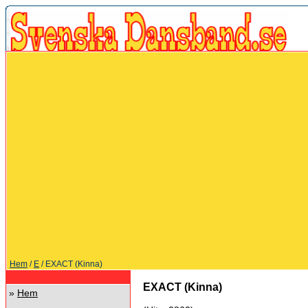
Hem
/
E
/ EXACT (Kinna)
EXACT (Kinna)
»
Hem