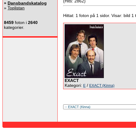
(Hits: 2862)
»
Dansbandskatalog
»
Toplistan
Hittat: 1 foton på 1 sidor. Visar: bild 1 ti
8459
foton i
2640
kategorier.
EXACT
Kategori:
/
E
EXACT (Kinna)