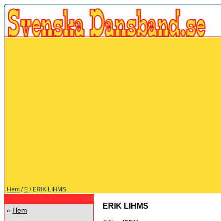
Hem
/
E
/ ERIK LIHMS
ERIK LIHMS
»
Hem