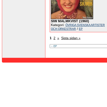
SIW MALMKVIST (1960)
Kategori:
ÖVRIGA SVENSKA ARTISTER
/
OCH ORKESTRAR
EP
1
2
»
Sista sidan »