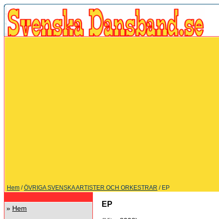
Hem
/
ÖVRIGA SVENSKA ARTISTER OCH ORKESTRAR
/ EP
EP
»
Hem