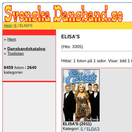
Hem
/
E
/ ELISA'S
ELISA'S
»
Hem
(Hits: 3305)
»
Dansbandskatalog
»
Toplistan
Hittat: 1 foton på 1 sidor. Visar: bild 1 ti
8459
foton i
2640
kategorier.
ELISA'S (2011)
Kategori:
/
E
ELISA'S